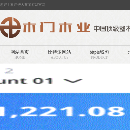
您好！欢迎进入某某府邸官网
网站首页
比特派网站
bitpie钱包
HOME
ABOUT US
PRODUCT