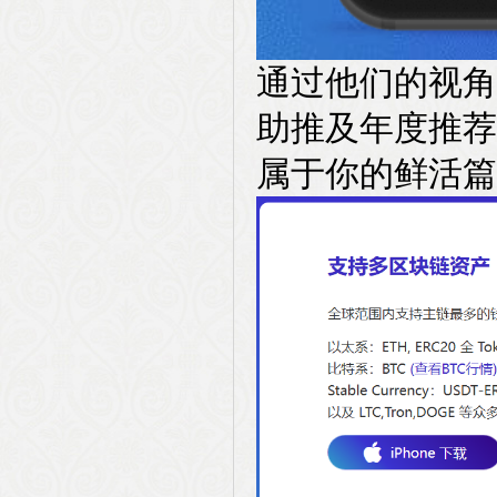
通过他们的视角
助推及年度推荐
属于你的鲜活篇