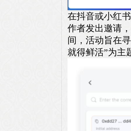
在抖音或小红书
作者发出邀请，先
间，活动旨在寻
就得鲜活”为主