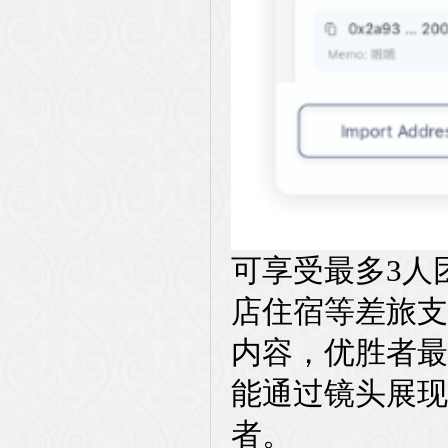
可享受最多3人
店住宿等差旅支
内容，优胜者最
能通过镜头展现
者。