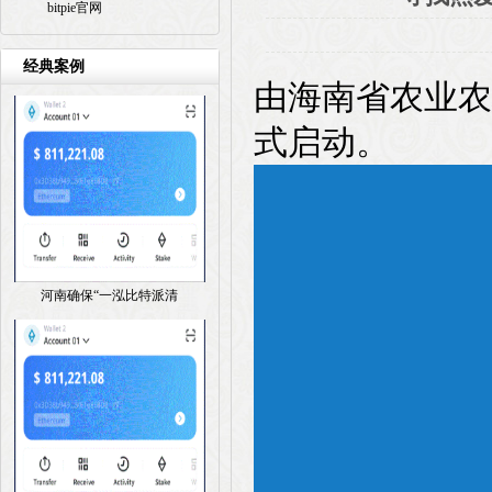
bitpie官网
经典案例
由海南省农业农
式启动。
河南确保“一泓比特派清