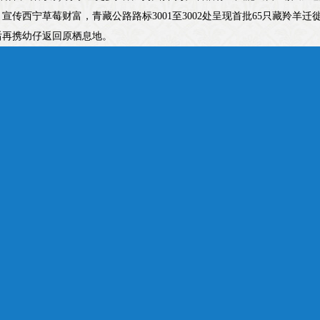
宣传西宁草莓财富，青藏公路路标3001至3002处呈现首批65只藏羚羊
后再携幼仔返回原栖息地。