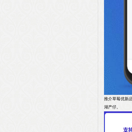
推介草莓优新品
湖产仔。