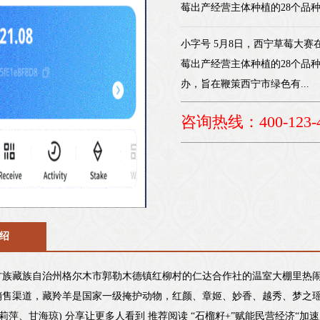
莓出产经营主体种植的28个品种.
小字号 5月8日，西宁草莓大赛
莓出产经营主体种植的28个品
办，旨在鞭策西宁市绿色有...
咨询热线：400-123-4
绍
古族藏族自治州格尔木市郭勒木德镇红柳村的仁达合作社的温室大棚里热
销售渠道，藏羚羊是国家一级掩护动物，红颜、章姬、妙香、越秀、梦之
张莉萍、甘海琼) 分享让更多人看到 推荐阅读 “石榴籽+”赋能民营经济“