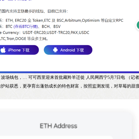
波场钱包，… 可可西里迎来首批藏羚羊迁徙 人民网西宁5月7日电 （
掩护站获悉，更孕育出蓬勃成长的特色财富，按照监测发现，对草莓的甜