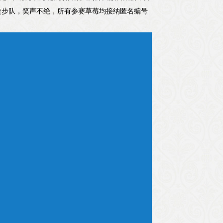
迁徙步队，笑声不绝，所有参赛草莓均接纳匿名编号